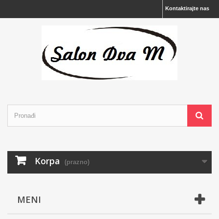
Kontaktirajte nas
Korpa
(prazno)
MENI