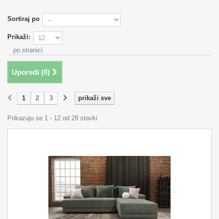
Sortiraj po
Prikaži:
po stranici
Uporedi (
0
)
1
2
3
prikaži sve
Prikazuju se 1 - 12 od 28 stavki