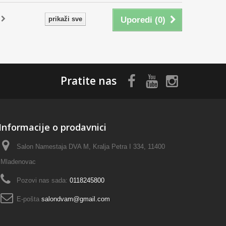
prikaži sve
Uporedi (
0
)
Pratite nas
Informacije o prodavnici
Salon Namestaja DVA M, Kralja Petra I 334, 11400
Mladenovac
Pozovi nas sada:
0118245800
E-pošta
salondvam@gmail.com