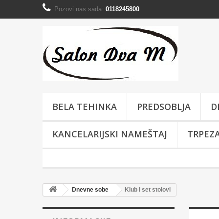
Pozovi nas sada:
0118245800
BELA TEHINKA
PREDSOBLJA
D
KANCELARIJSKI NAMEŠTAJ
TRPEZA
Dnevne sobe
Klub i set stolovi