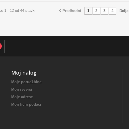
se 1 - 12 od 44 stavki
Predhodni
1
2
3
4
Dalje
Moj nalog
Moje porudžbine
Moji reversi
Moje adrese
Moji lični podaci