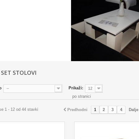
I SET STOLOVI
o
Prikaži:
--
12
po stranici
se 1 - 12 od 44 stavki
Predhodni
1
2
3
4
Dalje