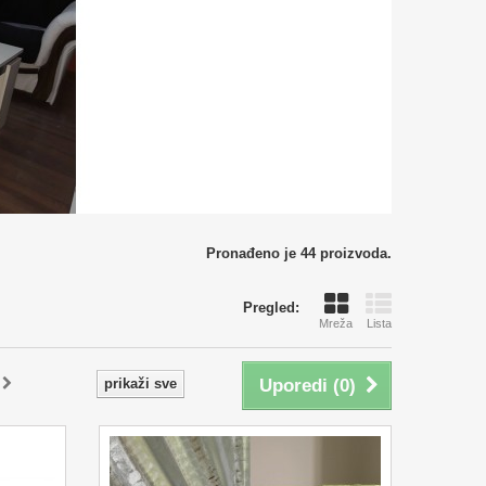
Pronađeno je 44 proizvoda.
Pregled:
Mreža
Lista
prikaži sve
Uporedi (
0
)