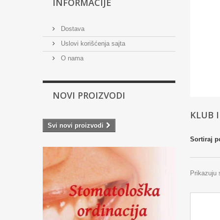
INFORMACIJE
Dostava
Uslovi korišćenja sajta
O nama
NOVI PROIZVODI
KLUB 
Svi novi proizvodi
Sortiraj p
Prikazuju 