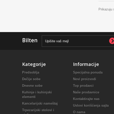
Prikazuju 
Bilten
Kategorije
Informacije
Predsoblja
Specijalna ponuda
Dečije sobe
Novi proizvodi
Dnevne sobe
Top prodavci
Kuhinje i kuhinjski
Naše prodavnice
elementi
Kontaktirajte nas
Kancelarijski nameštaj
Uslovi korišćenja sajta
Trpezarijski stolovi i
O nama