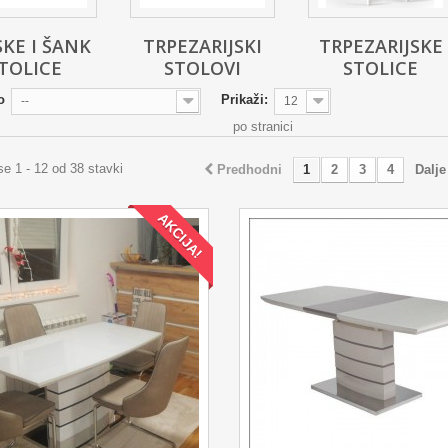
KE I ŠANK
TRPEZARIJSKI
TRPEZARIJSKE
TOLICE
STOLOVI
STOLICE
o
Prikaži:
--
12
po stranici
se 1 - 12 od 38 stavki
Predhodni
1
2
3
4
Dalje
AKCIJA!