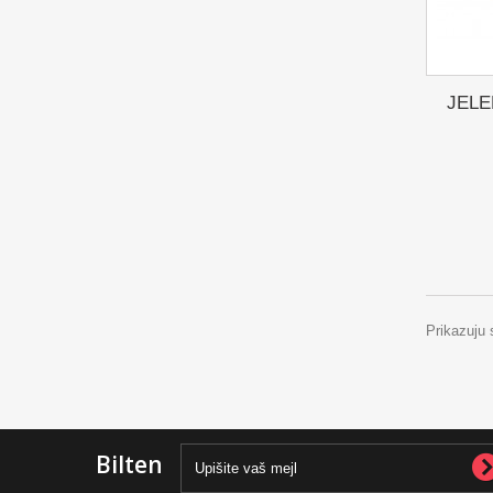
JELE
Prikazuju 
Bilten