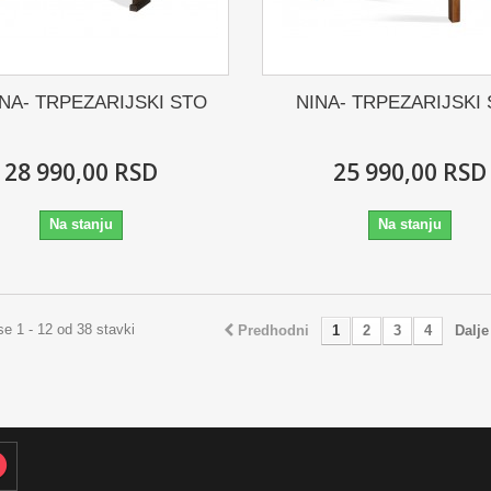
NA- TRPEZARIJSKI STO
NINA- TRPEZARIJSKI
28 990,00 RSD
25 990,00 RSD
Na stanju
Na stanju
se 1 - 12 od 38 stavki
Predhodni
1
2
3
4
Dalje