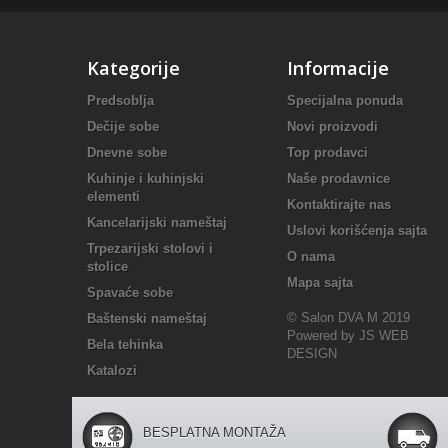
Kategorije
Informacije
Predsoblja
Specijalna ponuda
Dečije sobe
Novi proizvodi
Dnevne sobe
Top prodavci
Kuhinje i kuhinjski
Naše prodavnice
elementi
Kontaktirajte nas
Kancelarijski nameštaj
Uslovi korišćenja sajta
Trpezarijski stolovi i
O nama
stolice
Mapa sajta
Spavaće sobe
© Salon DVA M 2019
Baštenski nameštaj
Powered by JS WEB
Bela tehinka
DESIGN
Katalozi
BESPLATNA MONTAŽA