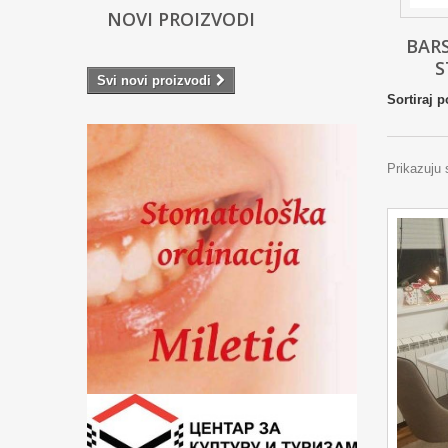
NOVI PROIZVODI
BARS
S
Svi novi proizvodi
Sortiraj p
Prikazuju 