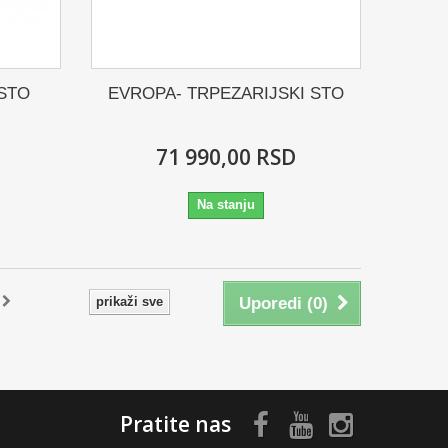
 STO
EVROPA- TRPEZARIJSKI STO
71 990,00 RSD
Na stanju
prikaži sve
Uporedi (
0
)
Pratite nas