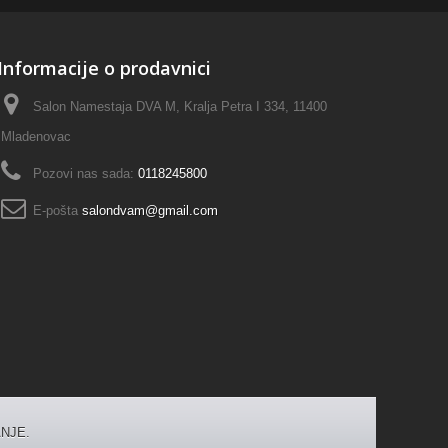
Informacije o prodavnici
Salon Namestaja DVA M, Kralja Petra I 334, 11400
Mladenovac
Pozovi nas sada:
0118245800
E-pošta
salondvam@gmail.com
NJE.