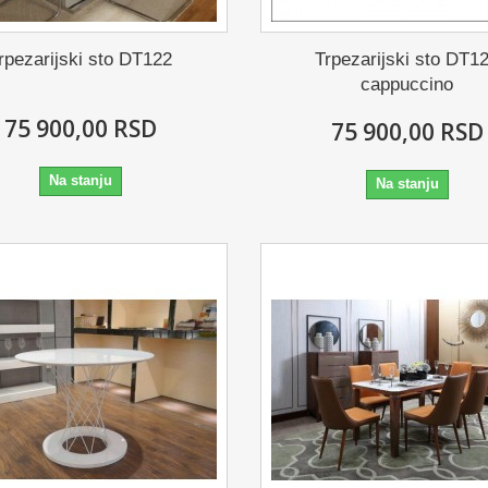
rpezarijski sto DT122
Trpezarijski sto DT1
cappuccino
75 900,00 RSD
75 900,00 RSD
Na stanju
Na stanju