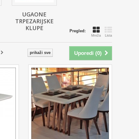
UGAONE
TRPEZARIJSKE
KLUPE
Pregled:
Mreža
Lista
prikaži sve
Uporedi (
0
)