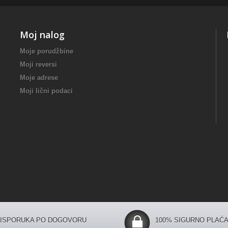
Moj nalog
Moje porudžbine
Moji reversi
Moje adrese
Moji lični podaci
ISPORUKA PO DOGOVORU
100% SIGURNO PLAĆA