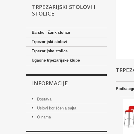
TRPEZARIJSKI STOLOVI I
STOLICE
Barske i šank stolice
Trpezarijski stolovi
Trpezarijske stolice
Ugaone trpezarijske klupe
TRPEZA
INFORMACIJE
Podkatego
Dostava
Uslovi korišćenja sajta
O nama