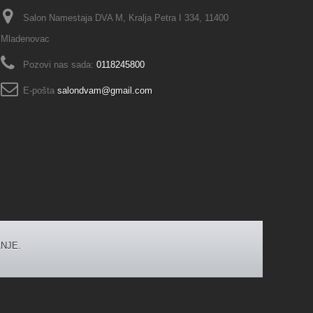
Salon Namestaja DVA M, Kralja Petra I 334, 11400
Mladenovac
Pozovi nas sada:
0118245800
E-pošta
salondvam@gmail.com
NJE.