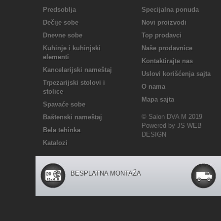
Predsoblja
Specijalna ponuda
Dečije sobe
Novi proizvodi
Dnevne sobe
Top prodavci
Kuhinje i kuhinjski
Naše prodavnice
elementi
Kontaktirajte nas
Kancelarijski nameštaj
Uslovi korišćenja sajta
Trpezarijski stolovi i
O nama
stolice
Mapa sajta
Spavaće sobe
© Salon DVA M 2019
Baštenski nameštaj
Powered by JS WEB
Bela tehinka
DESIGN
Katalozi
BESPLATNA MONTAŽA