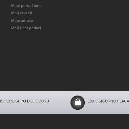
Moje porudžbine
Moji reversi
Moje adrese
Moji lični podaci
ISPORUKA PO DOGOVORU
100% SIGURNO PLAĆA