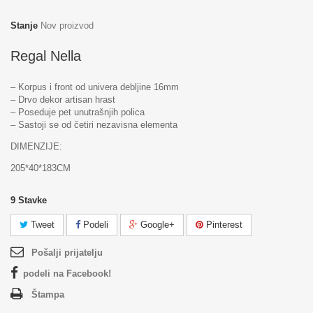
Stanje
Nov proizvod
Regal Nella
– Korpus i front od univera debljine 16mm
– Drvo dekor artisan hrast
– Poseduje pet unutrašnjih polica
– Sastoji se od četiri nezavisna elementa
DIMENZIJE:
205*40*183CM
9
Stavke
Tweet
Podeli
Google+
Pinterest
Pošalji prijatelju
podeli na Facebook!
Štampa