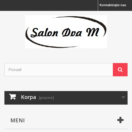
Kontaktirajte nas
Korpa
(prazno)
MENI