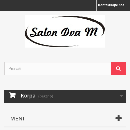
Kontaktirajte nas
Korpa
(prazno)
MENI