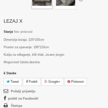
LEZAJ X
Stanje
Nov proizvod
Dimenzija lezaja: 225*100cm
Prostor za spavanje: 195*110cm
Kutija za odlaganje, klik klak, zicano jezgro
Mogucnost izbora dezena
6
Stavke
Tweet
Podeli
Google+
Pinterest
Pošalji prijatelju
podeli na Facebook!
Štampa