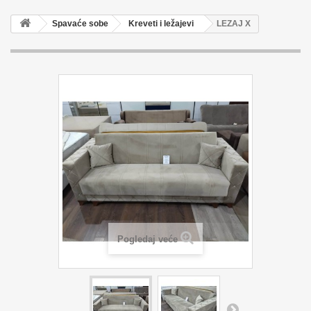
Spavaće sobe
Kreveti i ležajevi
LEZAJ X
Pogledaj veće