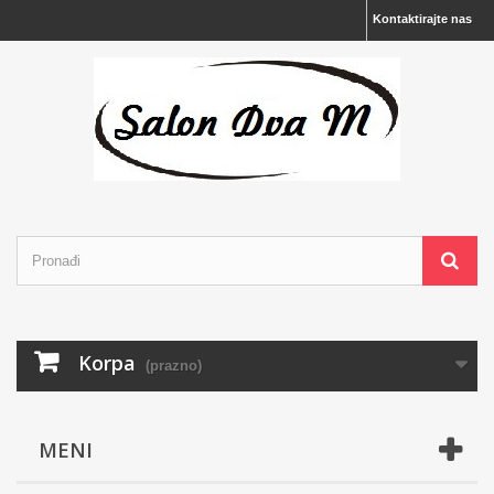
Kontaktirajte nas
Korpa
(prazno)
MENI