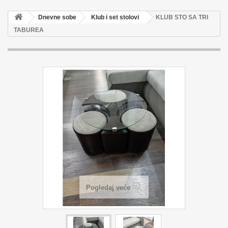
Dnevne sobe
Klub i set stolovi
KLUB STO SA TRI
TABUREA
Pogledaj veće