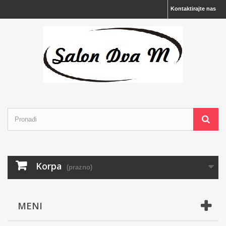
Kontaktirajte nas
Korpa
(prazno)
MENI