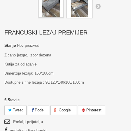
FRANCUSKI LEZAJ PREMIJER
Stanje
Nov proizvod
Zicano jezgro, izbor dezena
Kutija za odlaganje
Dimenzija lezaja: 160*200cm
Dostupne sirine lezaja : 90/120/140/160/180cm
5
Stavke
Tweet
Podeli
Google+
Pinterest
Pošalji prijatelju
podeli na Facebook!