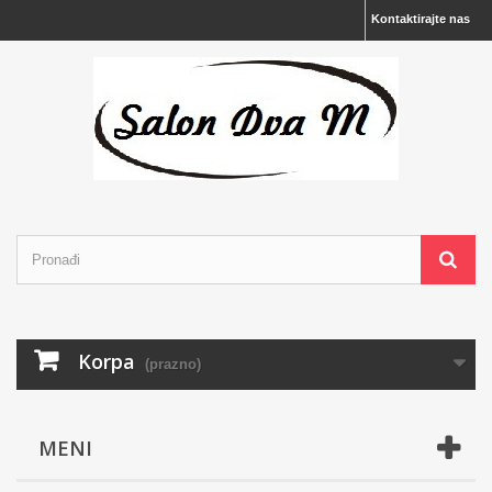
Kontaktirajte nas
Korpa
(prazno)
MENI