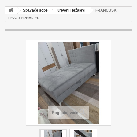
Spavaće sobe
Kreveti i ležajevi
FRANCUSKI
LEZAJ PREMIJER
Pogledaj veće