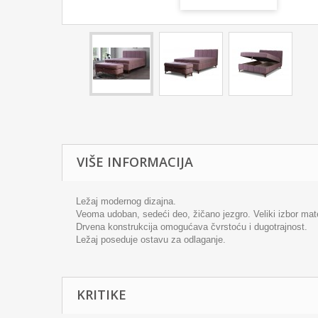
VIŠE INFORMACIJA
Ležaj modernog dizajna.
Veoma udoban, sedeći deo, žičano jezgro. Veliki izbor mate
Drvena konstrukcija omogućava čvrstoću i dugotrajnost.
Ležaj poseduje ostavu za odlaganje.
KRITIKE