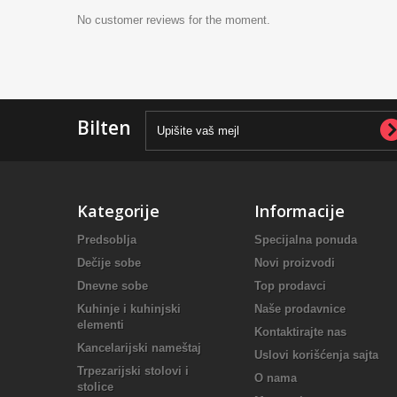
No customer reviews for the moment.
Bilten
Kategorije
Informacije
Predsoblja
Specijalna ponuda
Dečije sobe
Novi proizvodi
Dnevne sobe
Top prodavci
Kuhinje i kuhinjski
Naše prodavnice
elementi
Kontaktirajte nas
Kancelarijski nameštaj
Uslovi korišćenja sajta
Trpezarijski stolovi i
O nama
stolice