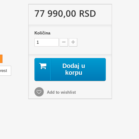
77 990,00 RSD
Količina
Dodaj u
rest
korpu
Add to wishlist