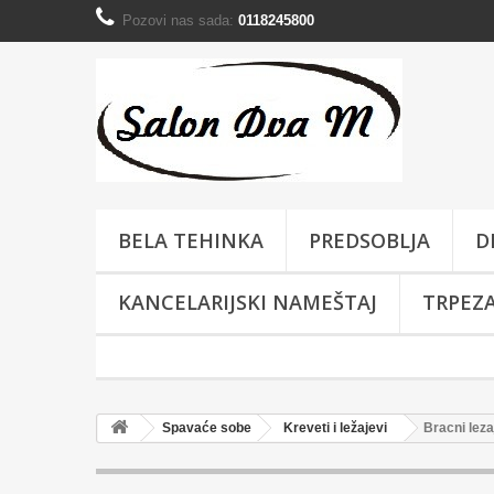
Pozovi nas sada:
0118245800
BELA TEHINKA
PREDSOBLJA
D
KANCELARIJSKI NAMEŠTAJ
TRPEZA
Spavaće sobe
Kreveti i ležajevi
Bracni lez