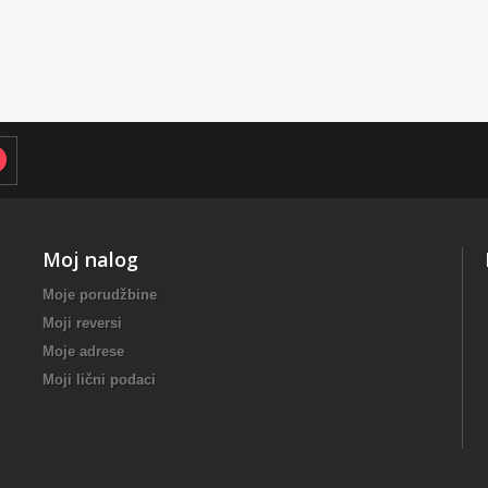
Moj nalog
Moje porudžbine
Moji reversi
Moje adrese
Moji lični podaci