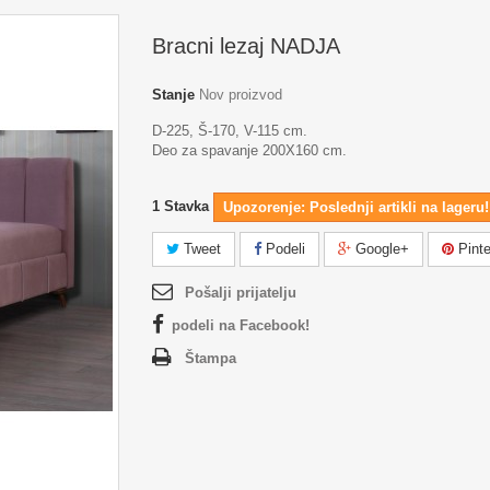
Bracni lezaj NADJA
Stanje
Nov proizvod
D-225, Š-170, V-115 cm.
Deo za spavanje 200X160 cm.
1
Stavka
Upozorenje: Poslednji artikli na lageru!
Tweet
Podeli
Google+
Pinte
Pošalji prijatelju
podeli na Facebook!
Štampa