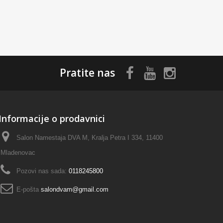
Pratite nas
Informacije o prodavnici
Salon Namestaja DVA M, Kralja Petra I 334, 11400
Mladenovac
Pozovi nas sada:
0118245800
E-pošta
salondvam@gmail.com