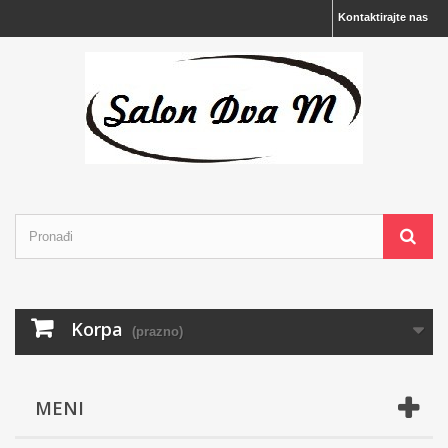
Kontaktirajte nas
Korpa
(prazno)
MENI