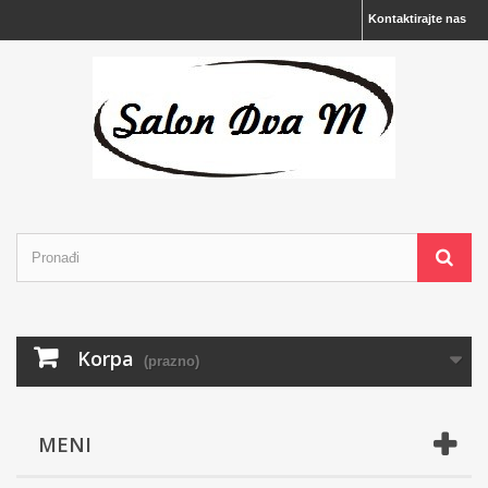
Kontaktirajte nas
Korpa
(prazno)
MENI