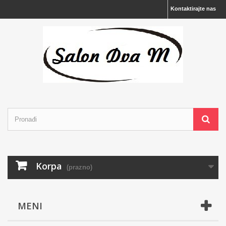
Kontaktirajte nas
Korpa
(prazno)
MENI