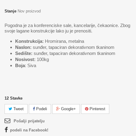
Stanje
Nov proizvod
Pogodna je za konferenciske sale, kancelarije, čekaonice. Zbog
svoje lagane konstrukcije lako ju je prenositi.
Konstrukcija:
Hromirana, metalna
Naslon:
sunđer, tapaciran dekorativnom tkaninom
Sedište:
sunđer, tapaciran dekorativnom tkaninom
Nosivost:
100kg
Boja
: Siva
12
Stavke
Tweet
Podeli
Google+
Pinterest
Pošalji prijatelju
podeli na Facebook!