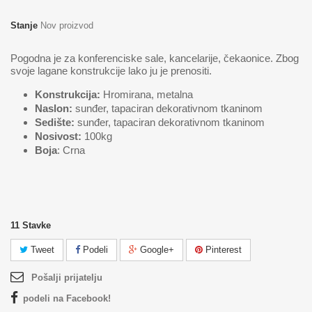
Stanje
Nov proizvod
Pogodna je za konferenciske sale, kancelarije, čekaonice. Zbog
svoje lagane konstrukcije lako ju je prenositi.
Konstrukcija:
Hromirana, metalna
Naslon:
sunđer, tapaciran dekorativnom tkaninom
Sedište:
sunđer, tapaciran dekorativnom tkaninom
Nosivost:
100kg
Boja
: Crna
11
Stavke
Tweet
Podeli
Google+
Pinterest
Pošalji prijatelju
podeli na Facebook!