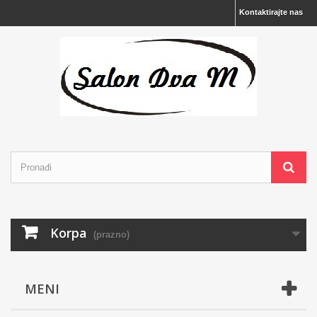
Kontaktirajte nas
Korpa
(prazno)
MENI